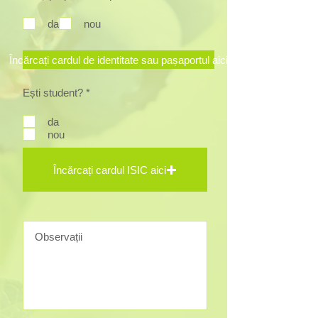
b
l
da
nou
i
g
a
t
Încărcați cardul de identitate sau pașaportul aici
o
r
i
O
Ești student?
*
u
b
l
da
i
nou
g
a
t
o
Încărcați cardul ISIC aici
r
i
u