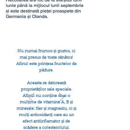
iunie până la mijlocul lunii septembrie
și este destinată pieței proaspete din
Germania și Olanda.
Nu numai frumos și gustos, ci
mai presus de toate sănătos!
Afinul este prințesa fructelor de
pădure.
Aceasta se datorează
proprietăților sale speciale.
Afinul nu conține doar o
mulțime de vitamine A, B și
minerale: fier și magneziu, ci și
mulți antioxidanți care au un
efect antiinflamator și de
scădere a colesterolului.