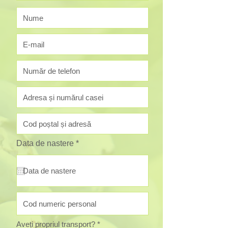
r
Data de nastere
*
e
q
u
i
r
e
d
O
Aveți propriul transport?
*